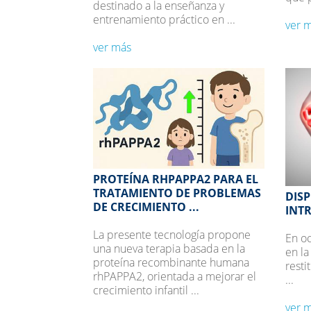
destinado a la enseñanza y
entrenamiento práctico en ...
ver 
ver más
PROTEÍNA RHPAPPA2 PARA EL
TRATAMIENTO DE PROBLEMAS
DISP
DE CRECIMIENTO ...
INT
La presente tecnología propone
En o
una nueva terapia basada en la
en la
proteína recombinante humana
resti
rhPAPPA2, orientada a mejorar el
...
crecimiento infantil ...
ver 