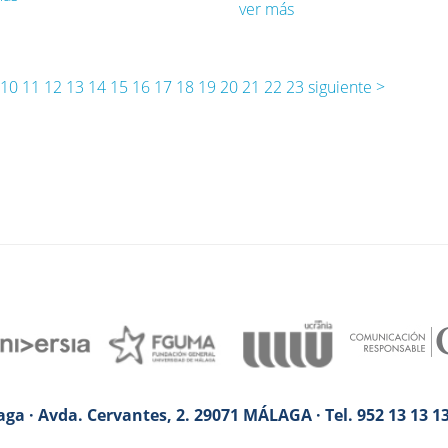
ver más
10
11
12
13
14
15
16
17
18
19
20
21
22
23
siguiente >
ga · Avda. Cervantes, 2. 29071 MÁLAGA · Tel. 952 13 13