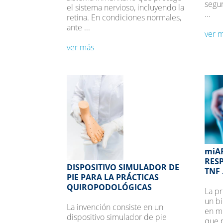
segu
el sistema nervioso, incluyendo la
...
retina. En condiciones normales,
ante ...
ver 
ver más
miAR
RESP
DISPOSITIVO SIMULADOR DE
TNF .
PIE PARA LA PRÁCTICAS
QUIROPODOLÓGICAS
La pr
un b
La invención consiste en un
en m
dispositivo simulador de pie
que p