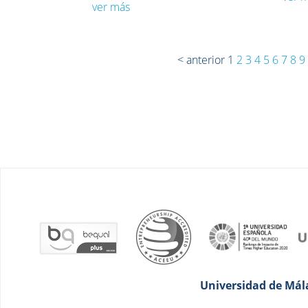
ver más
< anterior
1
2
3
4
5
6
7
8
9
Universidad de Mála