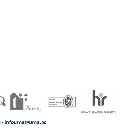
 13 · infouma@uma.es