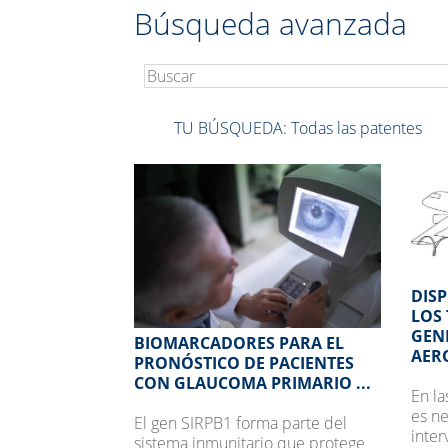
Búsqueda avanzada
TU BÚSQUEDA:
Todas las patentes
DIS
LOS
GEN
BIOMARCADORES PARA EL
AER
PRONÓSTICO DE PACIENTES
CON GLAUCOMA PRIMARIO ...
En l
es n
El gen SIRPB1 forma parte del
inter
sistema inmunitario que protege