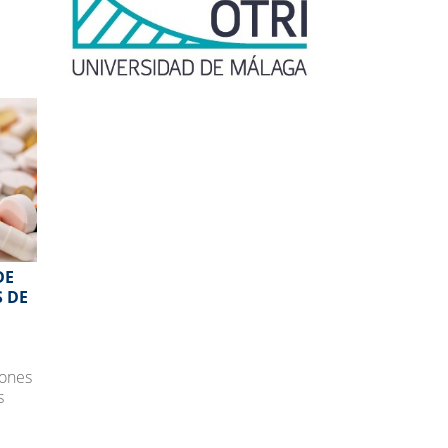
DE
S DE
iones
s