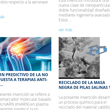
Esta invención introduce una
ndos respecto a la aeronave
nueva clase de nanopartícula
doble funcionalidad diseñad
mediante ingeniería avanzada
más
Estos ...
ver más
N PREDICTIVO DE LA NO
UESTA A TERAPIAS ANTI-
RECICLADO DE LA MASA
..
NEGRA DE PILAS SALINAS Y 
esente invención se refiere a
La presente invención desarr
iomarcador molecular basado
un proceso químico para el
icroARN (miARN) en plasma
reciclado del material catódi
ermite predecir la no ...