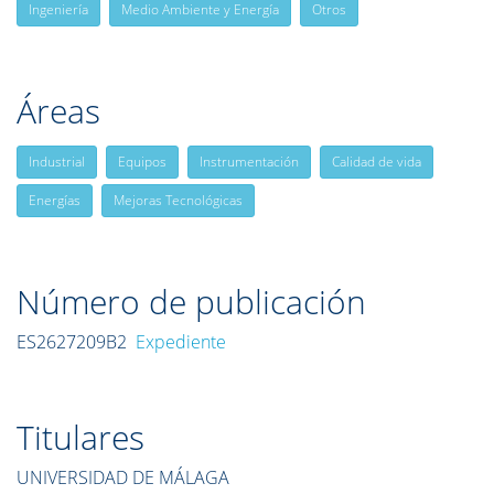
Ingeniería
Medio Ambiente y Energía
Otros
Áreas
Industrial
Equipos
Instrumentación
Calidad de vida
Energías
Mejoras Tecnológicas
Número de publicación
ES2627209B2
Expediente
Titulares
UNIVERSIDAD DE MÁLAGA