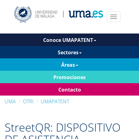
Menu
Conoce UMAPATENT
Sectores
Áreas
Promociones
Contacto
UMA
OTRI
UMAPATENT
StreetQR: DISPOSITIVO