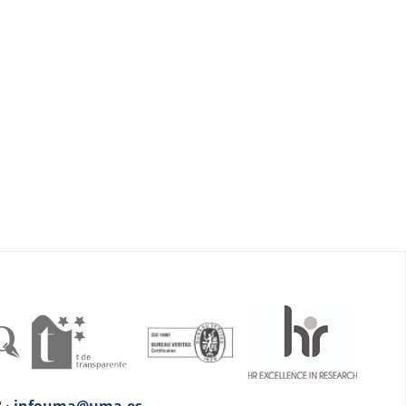
 13 · infouma@uma.es