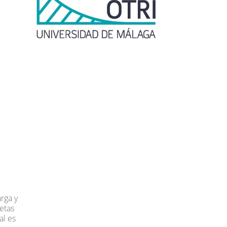
rga y
etas
al es