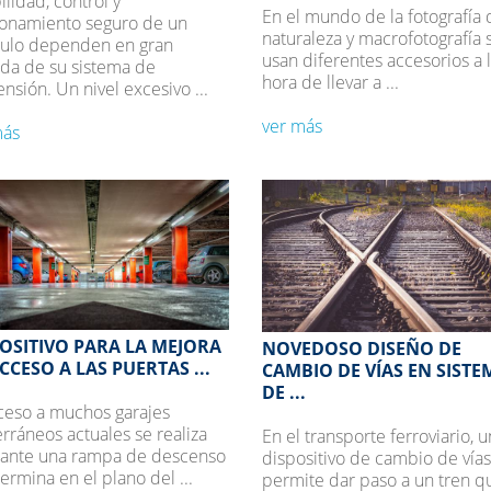
ilidad, control y
En el mundo de la fotografía 
ionamiento seguro de un
naturaleza y macrofotografía 
culo dependen en gran
usan diferentes accesorios a 
da de su sistema de
hora de llevar a ...
nsión. Un nivel excesivo ...
ver más
más
OSITIVO PARA LA MEJORA
NOVEDOSO DISEÑO DE
CCESO A LAS PUERTAS ...
CAMBIO DE VÍAS EN SISTE
DE ...
ceso a muchos garajes
rráneos actuales se realiza
En el transporte ferroviario, u
ante una rampa de descenso
dispositivo de cambio de vías
ermina en el plano del ...
permite dar paso a un tren q