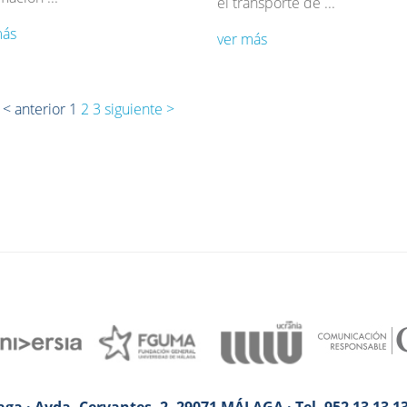
el transporte de ...
más
ver más
< anterior
1
2
3
siguiente >
ga · Avda. Cervantes, 2. 29071 MÁLAGA · Tel. 952 13 13