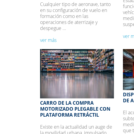
Estab
Cualquier tipo de aeronave, tanto
func
en su configuración de vuelo en
vehí
formación como en las
medi
operaciones de aterrizaje y
suspe
despegue ...
ver 
ver más
DISP
DE A
CARRO DE LA COMPRA
MOTORIZADO PLEGABLE CON
El ac
PLATAFORMA RETRÁCTIL
subte
medi
Existe en la actualidad un auge de
que t
la movilidad urbana, impulsado